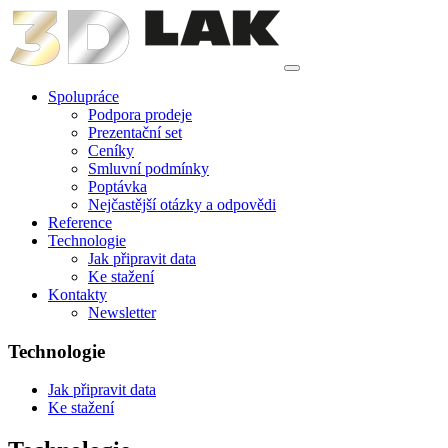
Spolupráce
Podpora prodeje
Prezentační set
Ceníky
Smluvní podmínky
Poptávka
Nejčastější otázky a odpovědi
Reference
Technologie
Jak připravit data
Ke stažení
Kontakty
Newsletter
Technologie
Jak připravit data
Ke stažení