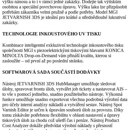
výšku nánosu a to i v rámci jedné zakázky. Dodejte tak výtiskům
osobitou a speciální povrchovou úpravu. Výšku laku lze přizpůsobit
potřebám zákazníka velmi pružně a podle potřeby. Model MGI
JETVARNISH 3DS je ideální pro krátké a střednědlouhé lukrativní
zakázky.
TECHNOLOGIE INKOUSTOVÉHO UV TISKU
Kombinace inteligentní exkluzivní technologie inkoustového tisku
společnosti MGI s piezoelektrickými tiskovými hlavami KONICA
MINOLTA Drop-on-Demand vám přináší kvalitu, kterou si
zasloužíte – od první až po poslední stránku.
SOFTWAROVÁ SADA SOUČÁSTÍ DODÁVKY
Nástroj JETVARNISH 3DS HubManager umožňuje sledovat
úlohy, spravovat frontu úloh, vytvářet job tickety a nastavovat AIS –
to vše s pomocí jediného, snadno použitelného nástroje. Výkonná
funkce umožňuje snadno exportovat všechna podrobná výrobní data
pro účely interní analýzy nákladů a vytváření sestav. Nástroj Spot
Varnish Editor je určen k úpravám souborů úloh za provozu. Díky
tomu získáváte potřebnou flexibilitu v oblasti nastavení a úpravy
tiskových úloh za chodu což ušetří čas i peníze. Nástroj Product
Cost Analyzer dokáže předvídat výrobní náklady s přesností