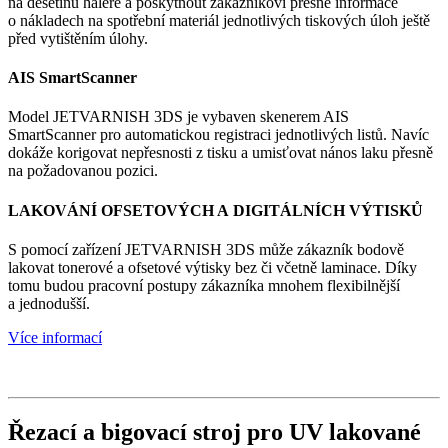
na desetinu haléře a poskytnout zákazníkovi přesné informace
o nákladech na spotřební materiál jednotlivých tiskových úloh ještě
před vytištěním úlohy.
AIS SmartScanner
Model JETVARNISH 3DS je vybaven skenerem AIS
SmartScanner pro automatickou registraci jednotlivých listů. Navíc
dokáže korigovat nepřesnosti z tisku a umisťovat nános laku přesně
na požadovanou pozici.
LAKOVÁNÍ OFSETOVÝCH A DIGITÁLNÍCH VÝTISKŮ
S pomocí zařízení JETVARNISH 3DS může zákazník bodově
lakovat tonerové a ofsetové výtisky bez či včetně laminace. Díky
tomu budou pracovní postupy zákazníka mnohem flexibilnější
a jednodušší.
Více informací
Řezací a bigovací stroj pro UV lakované