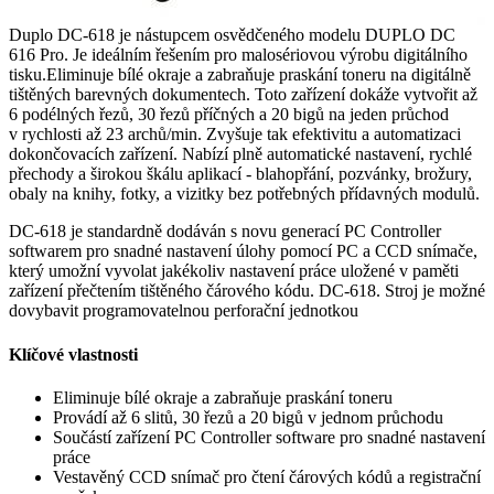
Duplo DC-618 je nástupcem osvědčeného modelu DUPLO DC
616 Pro. Je ideálním řešením pro malosériovou výrobu digitálního
tisku.Eliminuje bílé okraje a zabraňuje praskání toneru na digitálně
tištěných barevných dokumentech. Toto zařízení dokáže vytvořit až
6 podélných řezů, 30 řezů příčných a 20 bigů na jeden průchod
v rychlosti až 23 archů/min. Zvyšuje tak efektivitu a automatizaci
dokončovacích zařízení. Nabízí plně automatické nastavení, rychlé
přechody a širokou škálu aplikací - blahopřání, pozvánky, brožury,
obaly na knihy, fotky, a vizitky bez potřebných přídavných modulů.
DC-618 je standardně dodáván s novu generací PC Controller
softwarem pro snadné nastavení úlohy pomocí PC a CCD snímače,
který umožní vyvolat jakékoliv nastavení práce uložené v paměti
zařízení přečtením tištěného čárového kódu. DC-618. Stroj je možné
dovybavit programovatelnou perforační jednotkou
Klíčové vlastnosti
Eliminuje bílé okraje a zabraňuje praskání toneru
Provádí až 6 slitů, 30 řezů a 20 bigů v jednom průchodu
Součástí zařízení PC Controller software pro snadné nastavení
práce
Vestavěný CCD snímač pro čtení čárových kódů a registrační