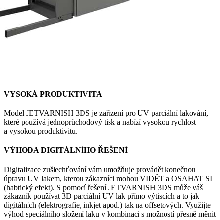
VYSOKÁ PRODUKTIVITA
Model JETVARNISH 3DS je zařízení pro UV parciální lakování,
které používá jednoprůchodový tisk a nabízí vysokou rychlost
a vysokou produktivitu.
VÝHODA DIGITÁLNÍHO ŘEŠENÍ
Digitalizace zušlechťování vám umožňuje provádět konečnou
úpravu UV lakem, kterou zákazníci mohou VIDĚT a OSAHAT SI
(habtický efekt). S pomocí řešení JETVARNISH 3DS může váš
zákazník používat 3D parciální UV lak přímo výtiscích a to jak
digitálních (elektrografie, inkjet apod.) tak na offsetových. Využijte
výhod speciálního složení laku v kombinaci s možností přesně měnit