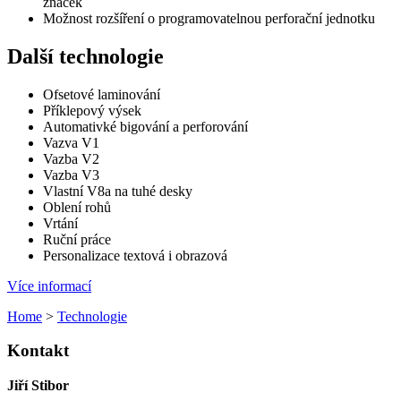
značek
Možnost rozšíření o programovatelnou perforační jednotku
Další technologie
Ofsetové laminování
Příklepový výsek
Automativké bigování a perforování
Vazva V1
Vazba V2
Vazba V3
Vlastní V8a na tuhé desky
Oblení rohů
Vrtání
Ruční práce
Personalizace textová i obrazová
Více informací
Home
>
Technologie
Kontakt
Jiří Stibor