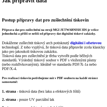
Jak připravit data
Postup přípravy dat pro zušlechtění tiskovin
Příprava dat pro zušlechtění na stroji MGI JETWARNISH 3DS je velice
jednoduchá a příliš se neliší od přípravy dat digitální tiskové zakázky.
Dokážeme zušlechtit tiskový arch potisknutý
digitální i ofsetovou
technologií. Z toho vyplývá, že tisková data připravíte zcela klasicky
jako pro jakoukoli tiskovou zakázku.
Tisková data pro zušlechtění je třeba vytvořit podle běžných
standardů. Výsledný tiskový soubor v PDF s vloženými písmy
(nebo rozkřivkovanými). Ideálně ve standardu PDF/X-1a nebo
PDF/X-4.
Pro realizaci tiskovin potřebujeme mít v PDF souboru na každé stránce
samostatně:
1. strana
- tisková data (bez laku a efektových fólií)
2. strana
- pouze UV parciální lak