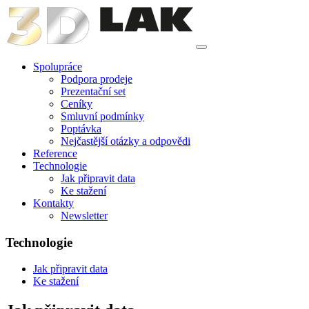
Spolupráce
Podpora prodeje
Prezentační set
Ceníky
Smluvní podmínky
Poptávka
Nejčastější otázky a odpovědi
Reference
Technologie
Jak připravit data
Ke stažení
Kontakty
Newsletter
Technologie
Jak připravit data
Ke stažení