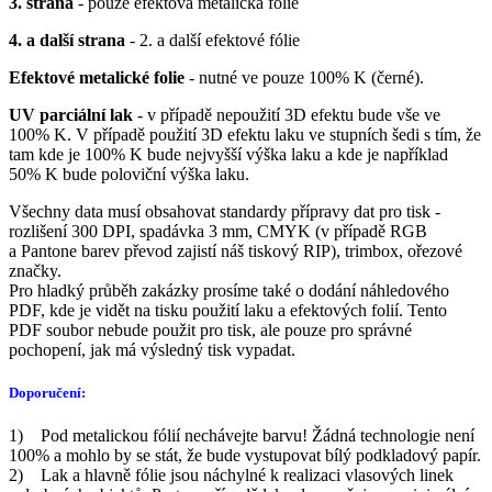
3. strana
- pouze efektová metalická fólie
4. a další strana
- 2. a další efektové fólie
Efektové metalické folie
- nutné ve pouze 100% K (černé).
UV parciální lak
- v případě nepoužití 3D efektu bude vše ve
100% K. V případě použití 3D efektu laku ve stupních šedi s tím, že
tam kde je 100% K bude nejvyšší výška laku a kde je například
50% K bude poloviční výška laku.
Všechny data musí obsahovat standardy přípravy dat pro tisk -
rozlišení 300 DPI, spadávka 3 mm, CMYK (v případě RGB
a Pantone barev převod zajistí náš tiskový RIP), trimbox, ořezové
značky.
Pro hladký průběh zakázky prosíme také o dodání náhledového
PDF, kde je vidět na tisku použití laku a efektových folií. Tento
PDF soubor nebude použit pro tisk, ale pouze pro správné
pochopení, jak má výsledný tisk vypadat.
Doporučení:
1) Pod metalickou fólií nechávejte barvu! Žádná technologie není
100% a mohlo by se stát, že bude vystupovat bílý podkladový papír.
2) Lak a hlavně fólie jsou náchylné k realizaci vlasových linek